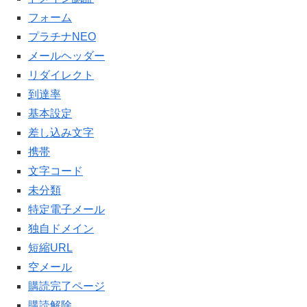
フォーム
プラチナNEO
メールヘッダー
リダイレクト
到達率
基本設定
差し込み文字
携帯
文字コード
未分類
特定電子メール
独自ドメイン
短縮URL
空メール
購読完了ページ
購読解除