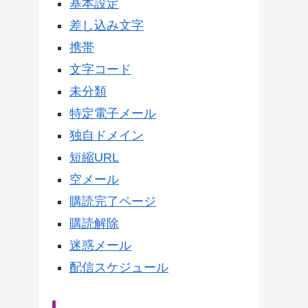
基本設定
差し込み文字
携帯
文字コード
未分類
特定電子メール
独自ドメイン
短縮URL
空メール
購読完了ページ
購読解除
迷惑メール
配信スケジュール