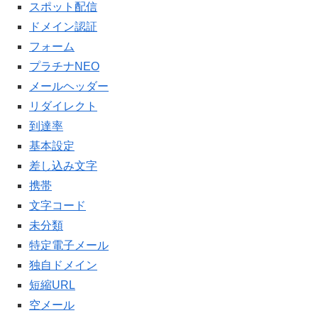
スポット配信
ドメイン認証
フォーム
プラチナNEO
メールヘッダー
リダイレクト
到達率
基本設定
差し込み文字
携帯
文字コード
未分類
特定電子メール
独自ドメイン
短縮URL
空メール