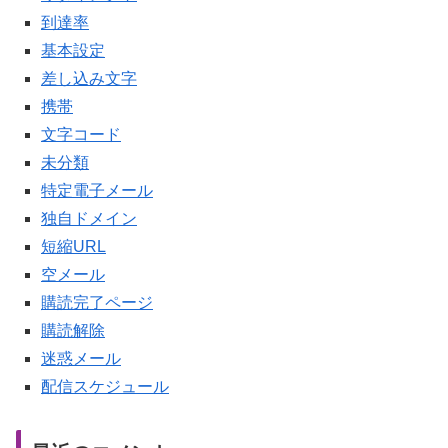
到達率
基本設定
差し込み文字
携帯
文字コード
未分類
特定電子メール
独自ドメイン
短縮URL
空メール
購読完了ページ
購読解除
迷惑メール
配信スケジュール