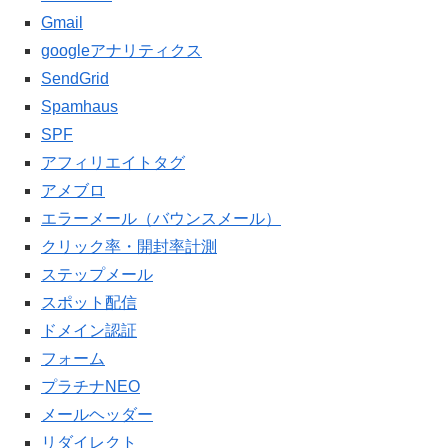
Gmail
googleアナリティクス
SendGrid
Spamhaus
SPF
アフィリエイトタグ
アメブロ
エラーメール（バウンスメール）
クリック率・開封率計測
ステップメール
スポット配信
ドメイン認証
フォーム
プラチナNEO
メールヘッダー
リダイレクト