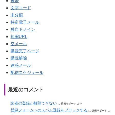
携帯
文字コード
未分類
特定電子メール
独自ドメイン
短縮URL
空メール
購読完了ページ
購読解除
迷惑メール
配信スケジュール
最近のコメント
読者の登録が解除できない
に
技術サポート
より
登録フォームへのスパム登録をブロックする
に
技術サポート
よ