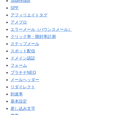
Spamhaus
SPF
アフィリエイトタグ
アメブロ
エラーメール（バウンスメール）
クリック率・開封率計測
ステップメール
スポット配信
ドメイン認証
フォーム
プラチナNEO
メールヘッダー
リダイレクト
到達率
基本設定
差し込み文字