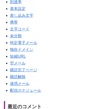
到達率
基本設定
差し込み文字
携帯
文字コード
未分類
特定電子メール
独自ドメイン
短縮URL
空メール
購読完了ページ
購読解除
迷惑メール
配信スケジュール
最近のコメント