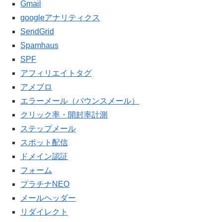
Gmail
googleアナリティクス
SendGrid
Spamhaus
SPF
アフィリエイトタグ
アメブロ
エラーメール（バウンスメール）
クリック率・開封率計測
ステップメール
スポット配信
ドメイン認証
フォーム
プラチナNEO
メールヘッダー
リダイレクト