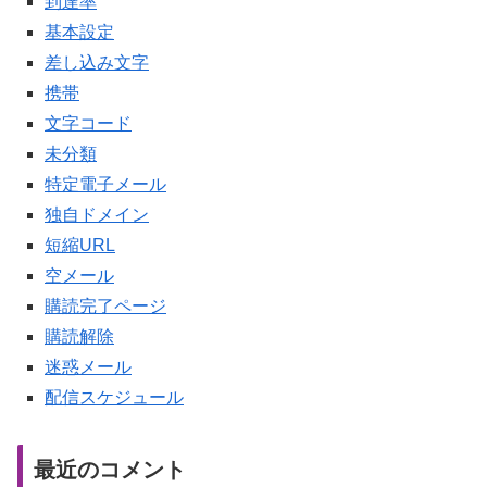
到達率
基本設定
差し込み文字
携帯
文字コード
未分類
特定電子メール
独自ドメイン
短縮URL
空メール
購読完了ページ
購読解除
迷惑メール
配信スケジュール
最近のコメント