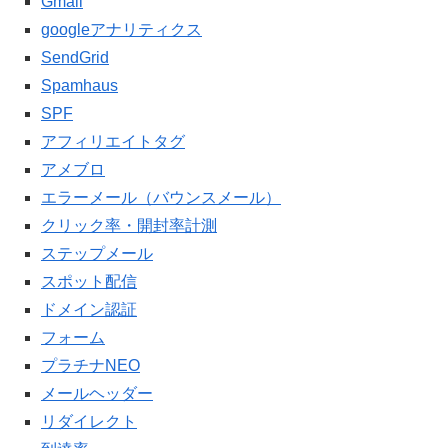
Gmail
googleアナリティクス
SendGrid
Spamhaus
SPF
アフィリエイトタグ
アメブロ
エラーメール（バウンスメール）
クリック率・開封率計測
ステップメール
スポット配信
ドメイン認証
フォーム
プラチナNEO
メールヘッダー
リダイレクト