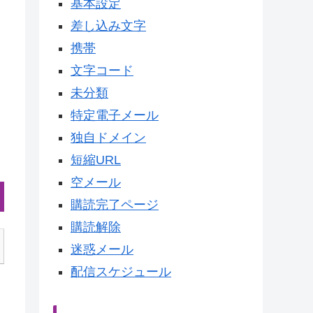
基本設定
差し込み文字
携帯
文字コード
未分類
特定電子メール
独自ドメイン
短縮URL
空メール
購読完了ページ
購読解除
迷惑メール
配信スケジュール