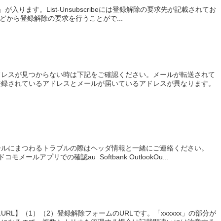
e」が入ります。List-Unsubscribeには登録解除の要求先が記載されてお
tなどから登録解除の要求を行うことがで...
ドレスが見つからない時は下記をご確認ください。メールが転送されて
登録されているアドレスとメールが届いているアドレスが異なります。
ールにまつわるトラブルの際はヘッダ情報と一緒にご連絡ください。
モメールアプリでの確認au Softbank OutlookOu...
RL】（1）（2）登録解除フォームのURLです。「xxxxxx」の部分が