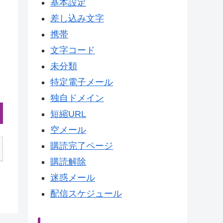
基本設定
差し込み文字
携帯
文字コード
未分類
特定電子メール
独自ドメイン
短縮URL
空メール
購読完了ページ
購読解除
迷惑メール
配信スケジュール