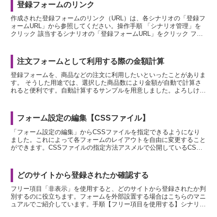
登録フォームのリンク
作成された登録フォームのリンク（URL）は、各シナリオの「登録フ
ォームURL」から参照してください。操作手順 「シナリオ管理」を
クリック 該当するシナリオの「登録フォームURL」をクリック フォ
ームの画面が開いたら、アドレスバーからURLを...
注文フォームとして利用する際の金額計算
登録フォームを、商品などの注文に利用したいといったことがありま
す。 そうした用途では、選択した商品数により金額が自動で計算さ
れると便利です。自動計算するサンプルを用意しました。よろしけれ
ばご参考になさってください。シナリオの「設定」から「基...
フォーム設定の編集【CSSファイル】
「フォーム設定の編集」からCSSファイルを指定できるようになり
ました。これによって各フォームのレイアウトを自由に変更すること
ができます。CSSファイルの指定方法アスメルで公開しているCSS
テンプレートファイルを利用できます。フォーム用CSS...
どのサイトから登録されたか確認する
フリー項目「非表示」を使用すると、どのサイトから登録されたか判
別するのに役立ちます。フォームを外部設置する場合はこちらのマニ
ュアルでご紹介しています。手順【フリー項目を使用する】シナリオ
基本設定でフォームにフリー項目を使用します。ここではフ...