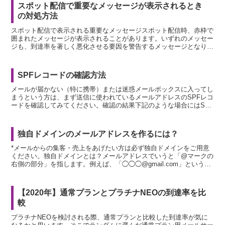
スポット配信で重要なメッセージが表示されるとき
の対処方法
スポット配信で表示される重要なメッセージスポット配信時、赤枠で
囲まれたメッセージが表示されることがあります。いずれのメッセー
ジも、到達率を著しく悪化させる要因を警告するメッセージとなりま
す。放置なさらずに必ず対処してください。以下は各メッセ...
SPFレコードの確認方法
メールが届かない（特に携帯）または迷惑メールボックスに入ってし
まうという方は、まず送信に使われているメールアドレスのSPFレコ
ードを確認してみてください。確認の結果下記のような場合にはSPF
レコードを追加・編集する必要があります。 SPFレ...
独自ドメインのメールアドレスを作るには？
*メールからの集客・売上をあげたい方は必ず独自ドメインをご用意
ください。独自ドメインとは？メールアドレスでいうと「@マークの
右側の部分」を指します。例えば、「◯◯◯@gmail.com」というメ
ールアドレスでは「gmail.com」の部分が...
【2020年】通常プランとプラチナNEOの到達率を比
較
プラチナNEOを検討される際、通常プランと比較した到達率が気に