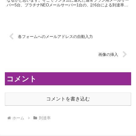
なるかと思います。そこでランダムに選んだ通常プラン用メールサー
バー5台、プラチナNEOメールサーバー1台の、計6台による到達率の
計測を行いました。計測方法シナリオ失敗しないステッ...
各フォームへのメールアドレスの自動入力
画像の挿入
コメント
コメントを書き込む
ホーム
到達率